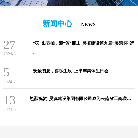
新闻中心
NEWS
27
“羽”出节拍，迎“篮”而上||昊滇建设第九届“昊滇杯”运
...
2024-8
5
欢聚初夏，喜乐生辰| 上半年集体生日会
...
2024-7
13
热
烈祝贺| 昊滇建设集团有限公司成为云南省工商联重点联系
...
2024-6